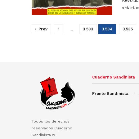
Revoluci
redactad
Prev
1
…
3.533
3.534
3.535
Cuaderno Sandinista
Frente Sandinista
Todos los derechos
reservados Cuaderno
Sandinista ®