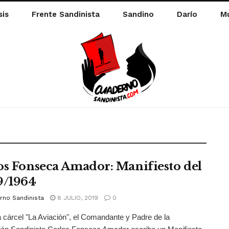
sis
Frente Sandinista
Sandino
Darío
Mu
os Fonseca Amador: Manifiesto del
9/1964
rno Sandinista
8 JULIO, 2019
0
 cárcel "La Aviación", el Comandante y Padre de la