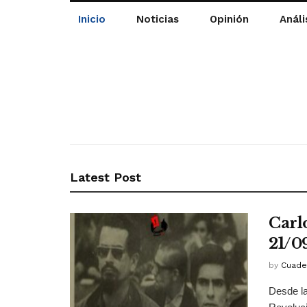
Inicio
Noticias
Opinión
Análi
Latest Post
Carl
21/0
by
Cuade
Desde la