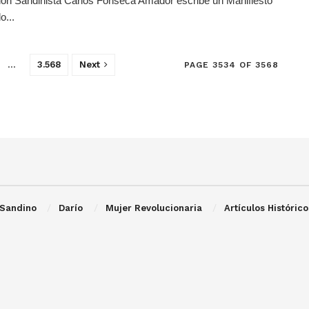
ón Sandinista Carlos Fonseca Amador escribe un Manifiesto
o...
…
3.568
Next
PAGE 3534 OF 3568
Sandino
Darío
Mujer Revolucionaria
Artículos Histórico