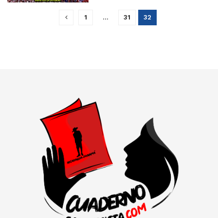
1
…
31
32