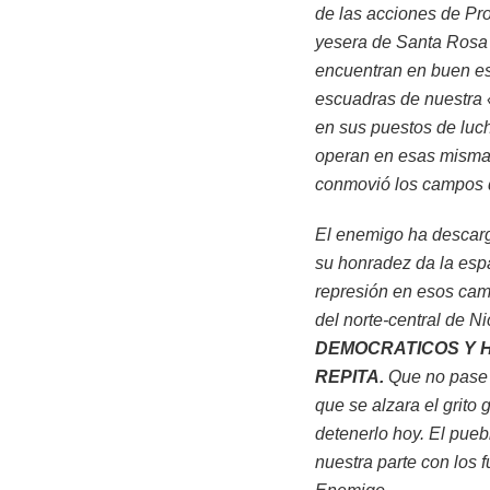
de las acciones de Pr
yesera de Santa Rosa 
encuentran en buen es
escuadras de nuestra 
en sus puestos de luch
operan en esas mismas
conmovió los campos d
El enemigo ha descarg
su honradez da la espa
represión en esos cam
del norte-central de N
DEMOCRATICOS Y H
REPITA.
Que no pase 
que se alzara el grito
detenerlo hoy. El pue
nuestra parte con los