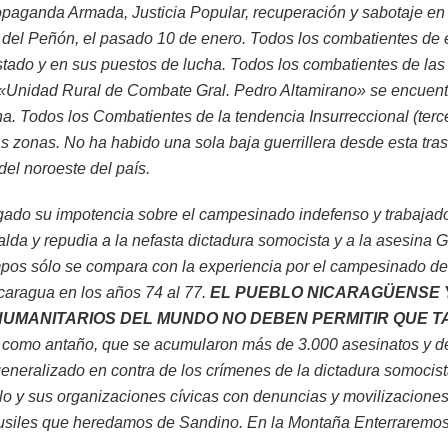
opaganda Armada, Justicia Popular, recuperación y sabotaje en 
del Peñón, el pasado 10 de enero. Todos los combatientes de 
tado y en sus puestos de lucha. Todos los combatientes de las
«Unidad Rural de Combate Gral. Pedro Altamirano» se encuent
a. Todos los Combatientes de la tendencia Insurreccional (terc
 zonas. No ha habido una sola baja guerrillera desde esta tra
el noroeste del país.
ado su impotencia sobre el campesinado indefenso y trabajado
lda y repudia a la nefasta dictadura somocista y a la asesina 
pos sólo se compara con la experiencia por el campesinado d
icaragua en los años 74 al 77.
EL PUEBLO NICARAGÜENSE 
UMANITARIOS DEL MUNDO NO DEBEN PERMITIR QUE TA
como antaño, que se acumularon más de 3.000 asesinatos y de
 generalizado en contra de los crímenes de la dictadura somoci
blo y sus organizaciones cívicas con denuncias y movilizacione
 fusiles que heredamos de Sandino. En la Montaña Enterraremos