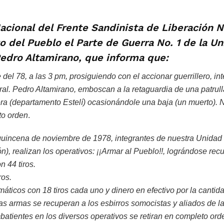
Nacional del Frente Sandinista de Liberación N
 del Pueblo el Parte de Guerra No. 1 de la Un
edro Altamirano, que informa que:
 del 78, a las 3 pm, prosiguiendo con el accionar guerrillero, in
l. Pedro Altamirano, emboscan a la retaguardia de una patrulla
era (departamento Estelí) ocasionándole una baja (un muerto).
to orden
.
 quincena de noviembre de 1978, integrantes de nuestra Unidad
), realizan los operativos: ¡¡Armar al Pueblo!!, lográndose recu
 44 tiros.
ros.
áticos con 18 tiros cada uno y dinero en efectivo por la canti
s armas se recuperan a los esbirros somocistas y aliados de la
atientes en los diversos operativos se retiran en completo ord