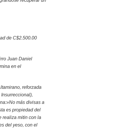
ográndose recuperar un
tidad de C$2.500.00
irro Juan Daniel
mina en el
ltamirano, reforzada
Insurreccional),
igna:»No más divisas a
ta es propiedad del
realiza mitin con la
es del yeso, con el