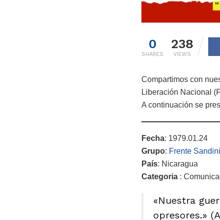
0
238
SHARES
VIEWS
Compartimos con nuest
Liberación Nacional (
A continuación se prese
Fecha
: 1979.01.24
Grupo
:
Frente Sandin
País
: Nicaragua
Categoria
: Comunica
«Nuestra guerr
opresores.» (A