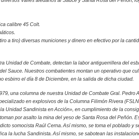
 diversos Valles aledaños al Sauce y Santa Rosa del Peñón, l
ca calibre 45 Colt.
áticos.
tiro a tiro) diversas municiones y dinero en efectivo por la can
tra Unidad de Combate, detectan la labor antiguerrillera del esb
 del Sauce. Nuestros combatientes montan un operativo que cul
o esbirro el día 8 de Diciembre, en la salida de dicha ciudad.
1979, una columna de nuestra Unidad de Combate Gral. Pedro A
pecializado en explosivos de la Columna Filimón Rivera (FSLN 
‘»la Unidad Sandinista en Acción», en cumplimiento de la cons
toman por asalto la mina del yeso de Santa Rosa del Peñón. Es
dicto somocista Raúl Cerna. Así mismo, se toma el poblado y se 
lica la lucha Sandinista. Así mismo, se sabotean las instalacion