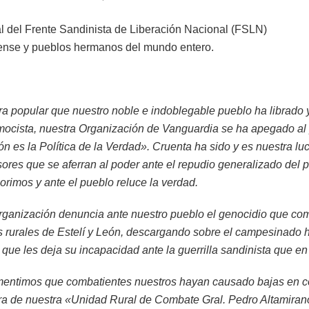
l del Frente Sandinista de Liberación Nacional (FSLN)
ense y pueblos hermanos del mundo entero.
a popular que nuestro noble e indoblegable pueblo ha librado y 
mocista, nuestra Organización de Vanguardia se ha apegado al 
ón es la Política de la Verdad». Cruenta ha sido y es nuestra lu
ores que se aferran al poder ante el repudio generalizado del p
rimos y ante el pueblo reluce la verdad.
rganización denuncia ante nuestro pueblo el genocidio que come
s rurales de Estelí y León, descargando sobre el campesinado
que les deja su incapacidad ante la guerrilla sandinista que en
entimos que combatientes nuestros hayan causado bajas en c
ra de nuestra «Unidad Rural de Combate Gral. Pedro Altamiran