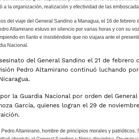
 a la organización, realización y efectividad de las emboscada
s del viaje del General Sandino a Managua, el 16 de febrero d
dro Altamirano estuvo en silencio por varias horas y con su voz
iendo en llanto e insistiéndole que no viajara ante el present
dia Nacional.
esinato del General Sandino el 21 de febrero d
visión Pedro Altamirano continuó luchando por 
Nicaragua.
 por la Guardia Nacional por orden del General 
oza García, quienes logran el 29 de noviembr
aición.
 Pedro Altamirano, hombre de principios morales y patrióticos. 
lealtad absoluta al General Sandino y férrea disciplina. De gran va