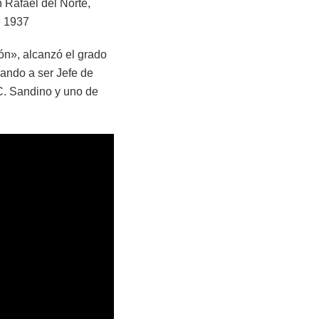
 Rafael del Norte,
e 1937
ón», alcanzó el grado
gando a ser Jefe de
C. Sandino y uno de