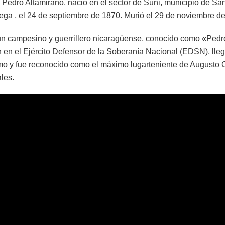
 Pedro Altamirano, nació en el sector de Suni, municipio de San
ega , el 24 de septiembre de 1870. Murió el 29 de noviembre d
un campesino y guerrillero nicaragüense, conocido como «Pedr
 en el Ejército Defensor de la Soberanía Nacional (EDSN), lle
o y fue reconocido como el máximo lugarteniente de Augusto 
les.