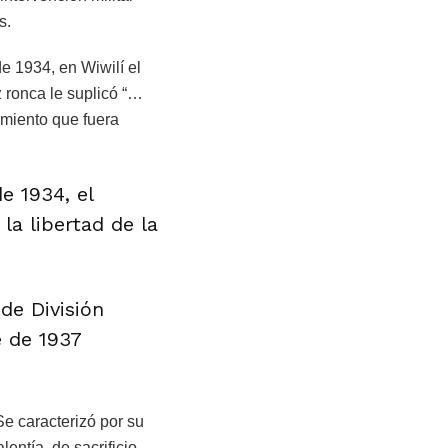
s.
e 1934, en Wiwilí el
 ronca le suplicó “…
imiento que fuera
e 1934, el
la libertad de la
de División
e de 1937
Se caracterizó por su
lentía, de sacrificio