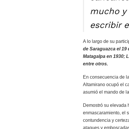
mucho y 
escribir 
A lo largo de su parti
de Saraguazca el 19 
Matagalpa en 1930; L
entre otros.
En consecuencia de la
Altamirano ocupó el c
asumió el mando de l
Demostró su elevada ha
enmascaramiento, el si
contundencia y certeza
ataques y emboscadas 