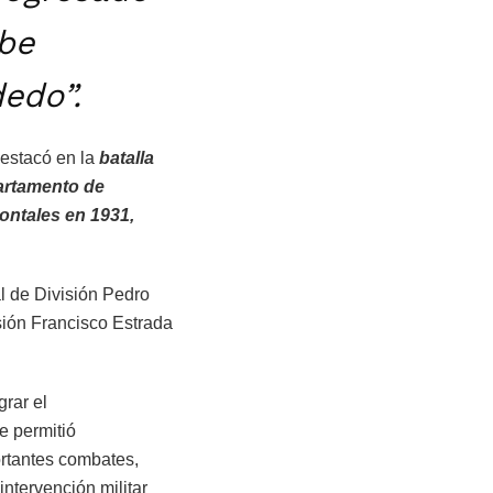
be
edo”.
destacó en la
batalla
partamento de
ontales en 1931,
l de División Pedro
sión Francisco Estrada
rar el
e permitió
ortantes combates,
ntervención militar