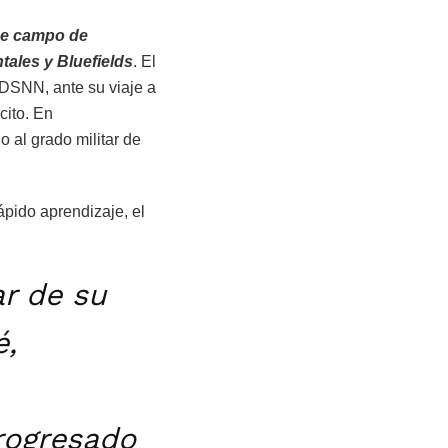
 de campo de
ales y Bluefields
. El
DSNN, ante su viaje a
cito. En
 al grado militar de
ápido aprendizaje, el
ar de su
é,
rogresado