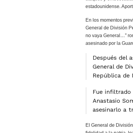
estadounidense. Aportó
En los momentos previo
General de División Pe
no vaya General…” romp
asesinado por la Guar
Después del as
General de Di
República de 
Fue infiltrado
Anastasio Som
asesinarlo a tr
El General de División
fidelidad a la patria, 