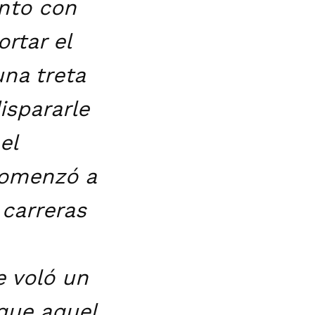
onto con
rtar el
una treta
ispararle
el
comenzó a
 carreras
e voló un
 que aquel