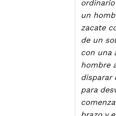
ordinario
un hombre
zacate co
de un so
con una 
hombre a
disparar 
para desv
comenzaba
brazo y e