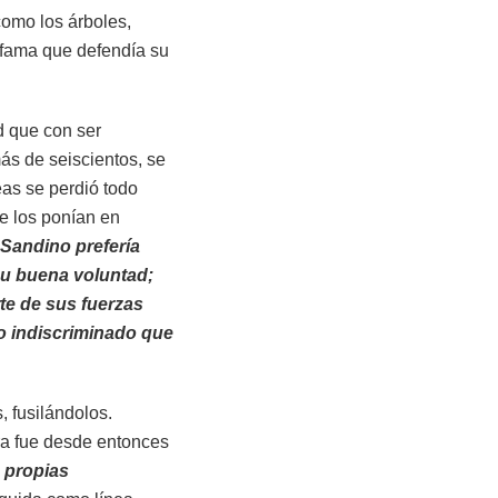
como los árboles,
 fama que defendía su
d que con ser
más de seiscientos, se
eas se perdió todo
ue los ponían en
Sandino prefería
su buena voluntad;
te de sus fuerzas
io indiscriminado que
, fusilándolos.
ra fue desde entonces
 propias