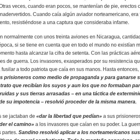
Otras veces, cuando eran pocos, se mantenían de pie, erectos 
 inadervertidos. Cuando caía algún aviador norteamericano, era
ento, resistiéndose a una captura que consideraba infame.
n normalmente con unos treinta aviones en Nicaragua, cantida
 época, si se tiene en cuenta que en todo el mundo no existían 
ento hasta alcanzar la cifra de setenta. Con las prácticas aér
yes de guerra. Los invasores, exasperados por su resistencia q
 fusilar a todo patriota que caía en sus manos. Hasta entonces,
los prisioneros como medio de propaganda y para ganarse 
 trato que recibían los suyos y aun los que no formaban par
ruidas y sus tierras arrasadas – en una táctica de extermin
 de su impotencia – resolvió proceder de la misma manera.
s se jactaban de
«dar la libertad que pedían»
a sus prisioneros
der el camino»
a los invasores que caían en su poder. La guer
 partes.
Sandino resolvió aplicar a los norteamericanos sus