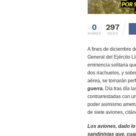
0
297
SHARES
VIEWS
A fines de diciembre 
General del Ejército L
eminencia solitaria qu
dos riachuelos, y sobr
aérea, se tornarán per
guerra.
Día tras día l
contrarrestadas con un
poder asimismo ametral
de siete aviones, citá
Los aviones, dado lo 
sandinistas que, cua