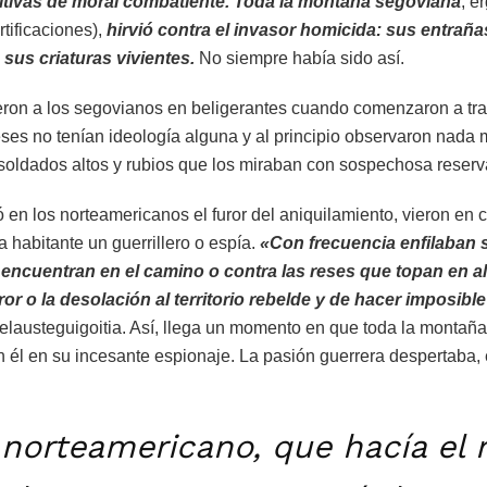
tivas de moral combatiente.
Toda la montaña segoviana
, e
rtificaciones),
hirvió contra el invasor homicida: sus entrañ
sus criaturas vivientes.
No siempre había sido así.
ieron a los segovianos en beligerantes cuando comenzaron a tra
ses no tenían ideología alguna y al principio observaron nada
ldados altos y rubios que los miraban con sospechosa reserv
en los norteamericanos el furor del aniquilamiento, vieron en
a habitante un guerrillero o espía.
«Con frecuencia enfilaban 
 encuentran en el camino o contra las reses que topan en 
error o la desolación al territorio rebelde y de hacer imposible
elausteguigoitia. Así, llega un momento en que toda la montañ
él en su incesante espionaje. La pasión guerrera despertaba, 
norteamericano, que hacía el 