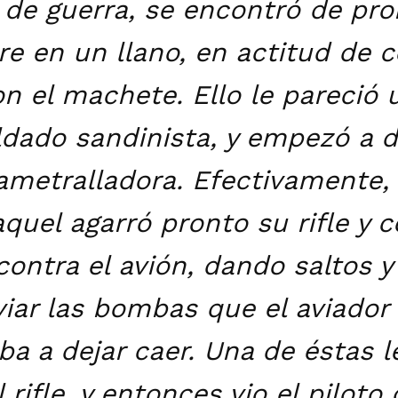
 de guerra, se encontró de pr
 en un llano, en actitud de co
n el machete. Ello le pareció 
ldado sandinista, y empezó a d
ametralladora. Efectivamente, 
quel agarró pronto su rifle y 
contra el avión, dando saltos y
iar las bombas que el aviador
 a dejar caer. Una de éstas l
l rifle, y entonces vio el piloto