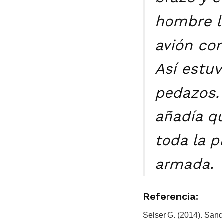
hombre l
avión con
Así estu
pedazos.
añadía qu
toda la p
armada.
Referencia:
Selser G. (2014). San