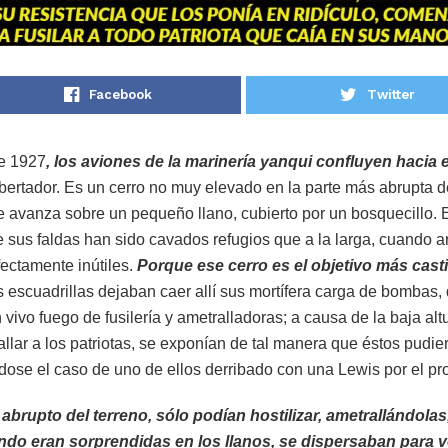
Facebook
Twitter
de 1927
, los aviones de la marinería yanqui confluyen hacia 
ibertador. Es un cerro no muy elevado en la parte más abrupta 
e avanza sobre un pequeño llano, cubierto por un bosquecillo. 
e sus faldas han sido cavados refugios que a la larga, cuando ar
fectamente inútiles.
Porque ese cerro es el objetivo más cast
as escuadrillas dejaban caer allí sus mortífera carga de bombas,
 vivo fuego de fusilería y ametralladoras; a causa de la baja al
lar a los patriotas, se exponían de tal manera que éstos pudie
ndose el caso de uno de ellos derribado con una Lewis por el p
abrupto del terreno, sólo podían hostilizar, ametrallándola
ndo eran sorprendidas en los llanos, se dispersaban para v