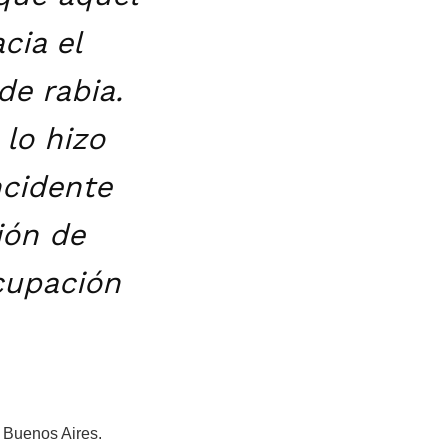
cia el
de rabia.
lo hizo
ncidente
ión de
ocupación
 Buenos Aires.