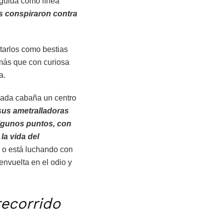
rguida como línea
as conspiraron contra
tarlos como bestias
 más que con curiosa
a.
 cada cabaña un centro
sus ametralladoras
algunos puntos, con
 la vida del
a o está luchando con
envuelta en el odio y
recorrido