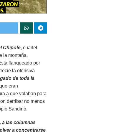
el Chipote
, cuartel
de la montaña,
Está flanqueado por
recie la ofensiva
igado de toda la
 que eran
tura a que volaban para
ron derribar no menos
ropio Sandino.
s, a las columnas
olver a concentrarse