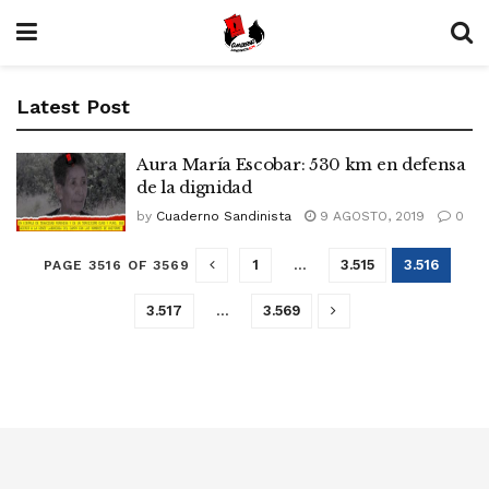
Latest Post
Aura María Escobar: 530 km en defensa
de la dignidad
by
Cuaderno Sandinista
9 AGOSTO, 2019
0
1
…
3.515
3.516
PAGE 3516 OF 3569
3.517
…
3.569