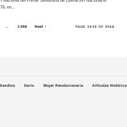
n Nacional del Frente Sandinista de Liberación Nacional el
78, en...
…
3.568
Next
PAGE 3439 OF 3568
Sandino
Darío
Mujer Revolucionaria
Artículos Histórico