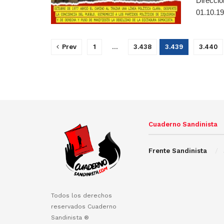
Direcció
01.10.19
Prev
1
…
3.438
3.439
3.440
Cuaderno Sandinista
Frente Sandinista
Todos los derechos
reservados Cuaderno
Sandinista ®