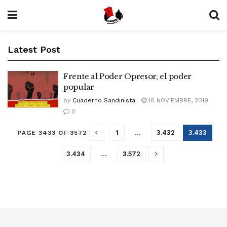
Latest Post
Frente al Poder Opresor, el poder
popular
by
Cuaderno Sandinista
18 NOVIEMBRE, 2019
0
1
…
3.432
3.433
PAGE 3433 OF 3572
3.434
…
3.572