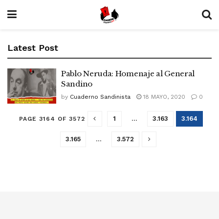
Latest Post
Pablo Neruda: Homenaje al General
Sandino
by
Cuaderno Sandinista
18 MAYO, 2020
0
1
…
3.163
3.164
PAGE 3164 OF 3572
3.165
…
3.572