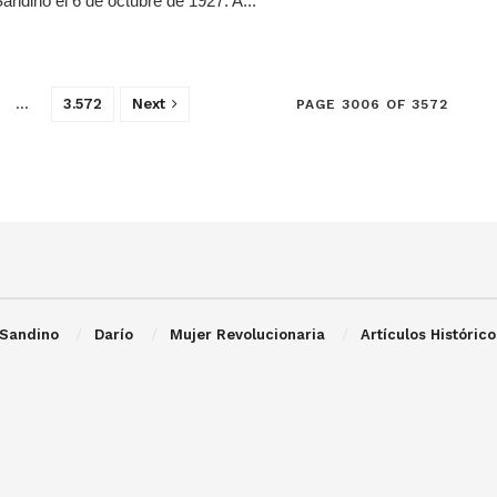
andino el 6 de octubre de 1927. A...
…
3.572
Next
PAGE 3006 OF 3572
Sandino
Darío
Mujer Revolucionaria
Artículos Histórico