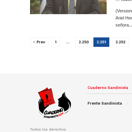
(Version
Ariel He
señora..
Prev
1
…
2.250
2.251
2.252
Cuaderno Sandinista
Frente Sandinista
Todos los derechos