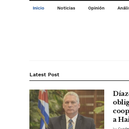
Inicio
Noticias
Opinión
Análi
Latest Post
Díaz
obli
coop
a Hai
by
Cuade