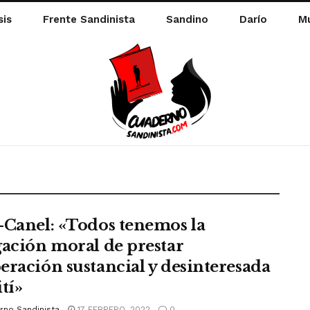
sis
Frente Sandinista
Sandino
Darío
Mu
-Canel: «Todos tenemos la
gación moral de prestar
eración sustancial y desinteresada
tí»
rno Sandinista
17 FEBRERO, 2022
0