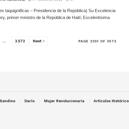
es taquigráficas – Presidencia de la República) Su Excelencia
nry, primer ministro de la República de Haití; Excelentísima
.
…
3.572
Next
PAGE 2251 OF 3572
Sandino
Darío
Mujer Revolucionaria
Artículos Histórico